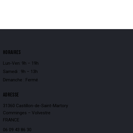
HORAIRES
Lun-Ven: 9h – 19h
Samedi : 9h – 13h
Dimanche : Fermé
ADRESSE
31360 Castillon-de-Saint-Martory
Comminges – Volvestre
FRANCE
06 09 43 86 30