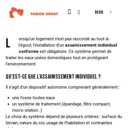
ASSAINISSEMENT
CONSTRUCTION
NEWS
DEVIS
ASSAINISSEMENT INDIVIDUEL : UNE INSTALLATION À
NE PAS NÉGLIGER
L
FABIEN SENAT
orsqu’un logement n’est pas raccordé au tout-à-
mars 14, 2023
l’égout, l’installation d’un
assainissement individuel
conforme
est obligatoire. Ce système permet de
traiter les eaux usées domestiques tout en protégeant
l’environnement.
QU’EST-CE QUE L’ASSAINISSEMENT INDIVIDUEL ?
Il s’agit d’un dispositif autonome comprenant généralement :
une fosse toutes eaux
un système de traitement (épandage, filtre compact,
micro-station…)
Le choix du système dépend de plusieurs critères : surface du
terrain, nature du sol, usage de l’habitation et contraintes