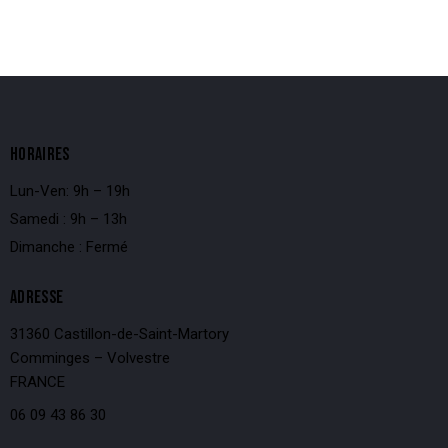
HORAIRES
Lun-Ven: 9h – 19h
Samedi : 9h – 13h
Dimanche : Fermé
ADRESSE
31360 Castillon-de-Saint-Martory
Comminges – Volvestre
FRANCE
06 09 43 86 30