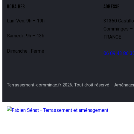
HORAIRES
ADRESSE
Lun-Ven: 9h – 19h
31360 Castill
Comminges – 
Samedi : 9h – 13h
FRANCE
Dimanche : Fermé
06 09 43 86 3
Terrassement-comminge.fr 2026. Tout droit réservé – Aménage