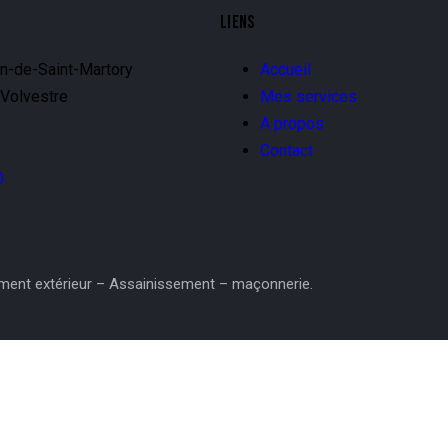
LIENS
on-de-Saint-Martory
Accueil
Volvestre
Mes services
A propos
Contact
0
ment extérieur – Assainissement – maçonnerie.