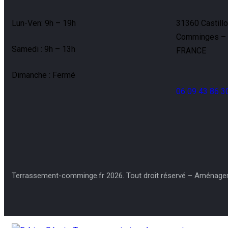
Lun-Ven: 9h – 19h
31360 Castill
Comminges – 
Samedi : 9h – 13h
FRANCE
Dimanche : Fermé
06 09 43 86 3
Terrassement-comminge.fr 2026. Tout droit réservé – Aménage