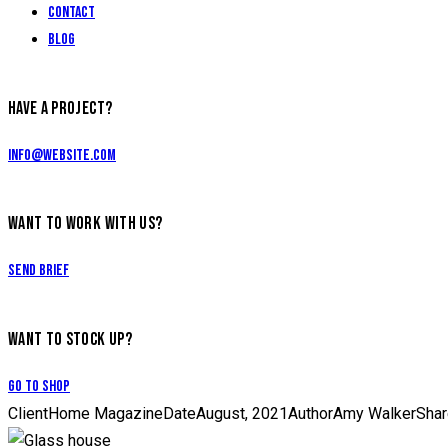
Contact
Blog
HAVE A PROJECT?
info@website.com
WANT TO WORK WITH US?
Send Brief
WANT TO STOCK UP?
Go to Shop
Client
Home Magazine
Date
August, 2021
Author
Amy Walker
Shar