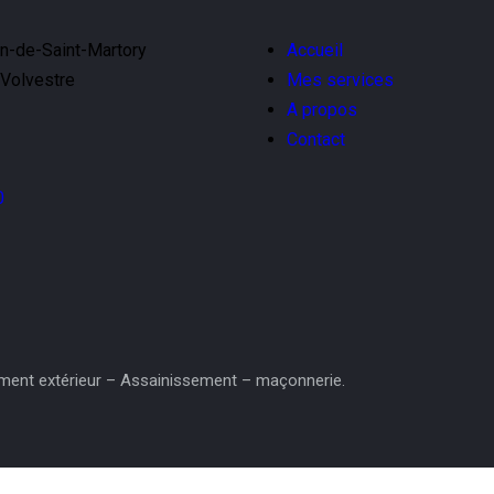
on-de-Saint-Martory
Accueil
Volvestre
Mes services
A propos
Contact
0
ment extérieur – Assainissement – maçonnerie.