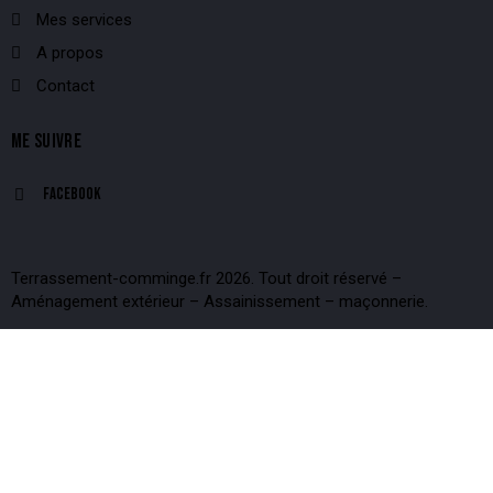
Mes services
A propos
Contact
ME SUIVRE
Facebook
Terrassement-comminge.fr 2026. Tout droit réservé –
Aménagement extérieur – Assainissement – maçonnerie.