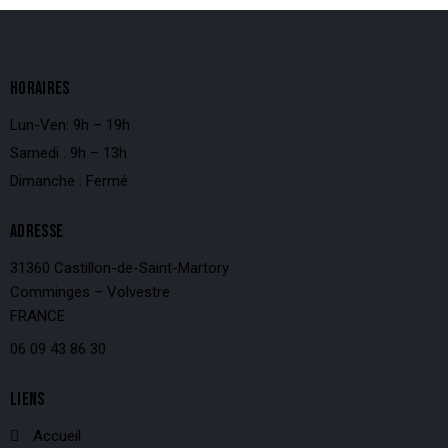
HORAIRES
Lun-Ven: 9h – 19h
Samedi : 9h – 13h
Dimanche : Fermé
ADRESSE
31360 Castillon-de-Saint-Martory
Comminges – Volvestre
FRANCE
06 09 43 86 30
LIENS
Accueil